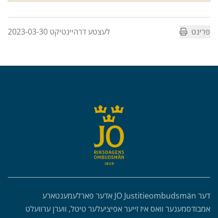
פּרינט
לעצטע דרהיינטיקט 2023-03-30
Sidfo
דער JO Justitieombudsmän אדער פּארלעמענטארע
אמבודסמענער וואס איז זייער אפיציעלער טיטל, ווערן ערוועלט