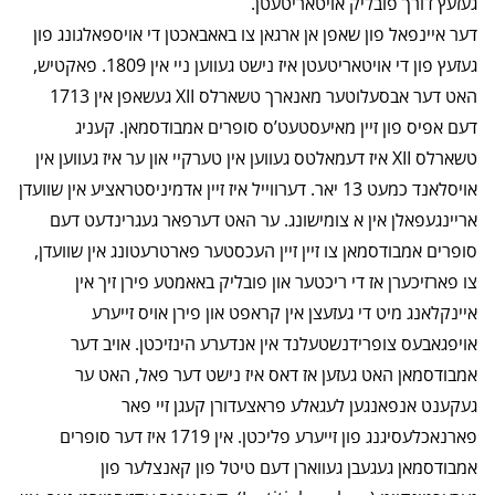
געזעץ דורך פובליק אויטאריטעטן.
דער איינפאל פון שאפן אן ארגאן צו באאבאכטן די אויספאלגונג פון
געזעץ פון די אויטאריטעטן איז נישט געווען ניי אין 1809. פאקטיש,
האט דער אבסעלוטער מאנארך טשארלס XII געשאפן אין 1713
דעם אפיס פון זיין מאיעסטעט’ס סופרים אמבודסמאן. קעניג
טשארלס XII איז דעמאלטס געווען אין טערקיי און ער איז געווען אין
אויסלאנד כמעט 13 יאר. דערווייל איז זיין אדמיניסטראציע אין שוועדן
אריינגעפאלן אין א צומישונג. ער האט דערפאר געגרינדעט דעם
סופרים אמבודסמאן צו זיין זיין העכסטער פארטרעטונג אין שוועדן,
צו פארזיכערן אז די ריכטער און פובליק באאמטע פירן זיך אין
איינקלאנג מיט די געזעצן אין קראפט און פירן אויס זייערע
אויפגאבעס צופרידנשטעלנד אין אנדערע הינזיכטן. אויב דער
אמבודסמאן האט געזען אז דאס איז נישט דער פאל, האט ער
געקענט אנפאנגען לעגאלע פראצעדורן קעגן זיי פאר
פארנאכלעסיגנג פון זייערע פליכטן. אין 1719 איז דער סופרים
אמבודסמאן געגעבן געווארן דעם טיטל פון קאנצלער פון