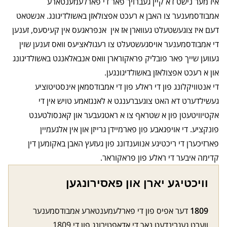
איז מער נישט דא קיין געברויך פאר די פארלעמענטארע
אמבודסמענער צו האבן א רעכט אפצולאזן באשולדיגונג. אנשטאט
דעם איז צוגעשטעלט געווארן אז אין אנפראגעס אין קעיסעס, זענען
די אמבודסמענער אויסגעשטעלט צו רעגולאציעס וואס זענען שוין
געווען שייך פאר פובליק פראקורארן וואס אנבאלאנגט באשולדיגונג
און א רעכט אפצולאזן באשולדיגונגען.
די אנטוויקלונג פון די ראלע פון די אמבודסמאן אינסטיטוציע
געשילדערט דא האט צוגעברענגט א לאנגזאמע טויש אין די
אקטיוויטעטן פון א שטראף צו א ראטגעבער און קאנסולטענט
פונקציע. די אויפגאבע פון פארמיידן גרייזן און אין אלגעמיין
פארזיכערן די ריכטיגע אנווענדונג פון געזעץ האבן באקומען דין
קדימה איבער די ראלע פון פראקוראר.
וויכטיגע יארן און פאסירונגען
1809
דער אפיס פון די פארלעמענטארע אמבודסמענער
ווערט געגרינדעט נאך די אדאפטירונג פון די 1809