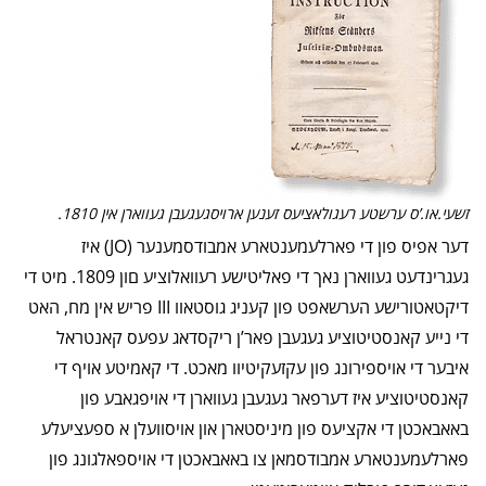
זשעי.או.’ס ערשטע רעגולאציעס זענען ארויסגעגעבן געווארן אין 1810.
דער אפיס פון די פארלעמענטארע אמבודסמענער (JO) איז
געגרינדעט געווארן נאך די פאליטישע רעוואלוציע םון 1809. מיט די
דיקטאטורישע הערשאפט פון קעניג גוסטאוו III פריש אין מח, האט
די נייע קאנסטיטוציע געגעבן פאר’ן ריקסדאג עפעס קאנטראל
איבער די אויספירונג פון עקזעקיטיוו מאכט. די קאמיטע אויף די
קאנסטיטוציע איז דערפאר געגעבן געווארן די אויפגאבע פון
באאבאכטן די אקציעס פון מיניסטארן און אויסוועלן א ספעציעלע
פארלעמענטארע אמבודסמאן צו באאבאכטן די אויספאלגונג פון