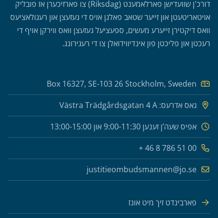
דורכ'ן שוועדישן פארלאמענט (Riksdag) צו פארזיכערן אז פובליק
אויטאריטעטן און זייער שטאב פאלגן אויס די געזעצן און רעגולאציעס
וואס דיקטירן זייערע מעשים, ספעציעל געזעצן וואס ווירקן אויף די
רעכטן און פליכטן פון אינדיווידואלן צו די רעגירונג.
Box 16327, SE-103 26 Stockholm, Sweden
גאס אדרעס: Västra Trädgårdsgatan 4 A
אפיס שעה’ן זענען 9:00-11:30 און 13:00-15:00
00 51 786 8 46 +
justitieombudsmannen@jo.se
פארבינדט זיך מיט אונז