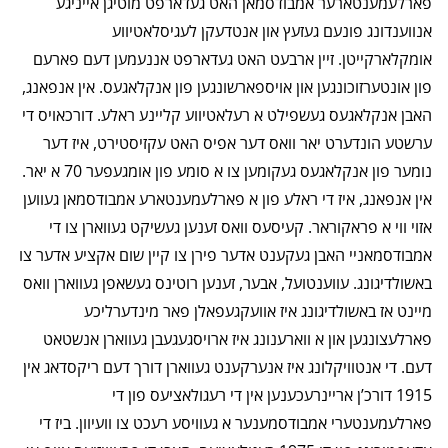
פארלעמענטארער אמבודסמאן האט געדארפט מוטיגן אייניגע
אנווענדונג פונעם געזעץ און אנטדעקן לעגיסלאטיווע
אומקלארקייטן. זיין ארבעט האט געדארפט אננעמען דעם פארעם
פון אונטערזוכונגען און אויספארשונגען פון אנקלאגעס. אין אנפאנג,
האבן אנקלאגעס געשפילט א רעלאטיווע קליינע ראלע. דורכאויס די
ערשטע הונדערט יאר וואס דער אפיס האט עקזיסטירט, איז דער
נומער פון אנקלאגעס געקומען צו א סומע פון אומגעפער 70 א יאר.
אין אנפאנג, איז די ראלע פון א פארלעמענטארע אמבודסמאן געווען
אזוי ווי א פראקוראר. קעיסעס וואס זענען געשיקט געווארן צו די
אמבודסמאניי האבן געקענט אדער פירן צו קיין שום אקציע אדער צו
באשולדיגונג. עווענטועל, אבער, זענען רוטינס געשאפן געווארן וואס
מיינט אז באשולדיגונג איז אוועקגעפאלן פאר מינדערליכע
פארלעצונגען און א ווארענונג איז ארויסגעגעבן געווארן אנשטאט
דעם. די אנטוויקלונג איז אנערקענט געווארן דורך דעם ריקסדאג אין
1915 דורכ’ן אריינרעכענען אין די רעגולאציעס פון די
פארלעמענטערי אמבודסמענער א געוויסע רעכט צו וועיוון. ביז די