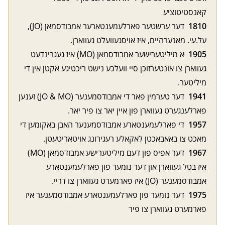
קאנסטיטוציע
1810
דער ערשטער פארלעמענטארער אמבודסמאן (JO),
על.עי. מאנערהיים, איז אויסגעוועלט געווארן.
1905
א מיליטערישער אמבודסמאן (MO) איז געגרינדעט
געווארן צו אונטערזוכן סיי וועלכע נישט ריכטיגע אקטן אין די
מיליטער.
1941
דער טערמין פאר די אמבודסמענער (JO & MO) זענען
פארלענגערט געווארן פון איין יאר צו פיר יאר.
1957
די פארלעמענטארע אמבודסמענער האבן באקומען די
מאכט צו באאבאכטן לאקאלע רעגירונג אויטאריטעטן.
1967
דער אפיס פון דעם מיליטערישע אמבודסמאן (MO)
איז בטל געווארן און דער נומער פון פארלעמענטארע
אמבודסמענער (JO) איז פארמערט געווארן צו דריי.
1975
דער נומער פון פארלעמענטארע אמבודסמענער איז
פארמערט געווארן צו פיר