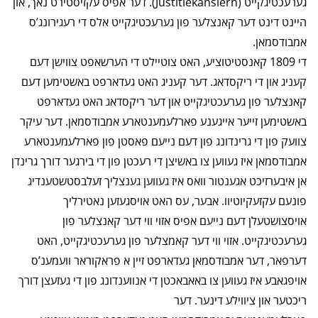
גערעכטיגקייט (Justitiekanslern). דער אפיס עקזיסטירט נאך, און
היינט דינט דער קאנצלער פון גערעכטיגקייט אלס די רעגירונג’ס
אמבודסמאן.
די 1809 קאנסטיטוציע, האט צוטיילט די הערשאפט צווישן דעם
קעניג און די ריקסדאג. דער קעניג האט געדארפט באשטימען דעם
קאנצלער פון גערעכטיגקייט און דער ריקסדאג האט געדארפט
באשטימען זייער אייגענע פארלעמענטארע אמבודסמאן. דער עיקר
צוועק פון די גרינדונג פון דעם נייעם פאסטן פון פארלעמענטארע
אמבודסמאן איז געווען צו באשיצן די רעכטן פון די בירגער דורך גרינדן
אן איבערזיכט אגענטור וואס איז געווען גענצליך זעלבסטשטענדיג
פונעם עקזעקיוטיוו. אבער, עס האט אויסגעזען נאטירליך
אויסצושטעלן דעם נייעם אפיס אזוי ווי דער קאנצלער פון
גערעכטיגקייט. אזוי ווי דער קאמצלער פון גערעכטיגקייט, האט
דערפאר, דער אמבודסמאן געדארפט זיין א פראקוראר וועמענ’ס
אויפגאבע איז געווען צו באאבאכטן די אנווענדונג פון די געזעצן דורך
ריכטער און ציווילע דינער. דער