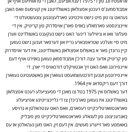
אדאפטירונג פון די 1975 רעגולאציעס, האבן די פראוויזיעס אויף אן
אמבודסמענ’ס רעכטן אפצולאזן באשולדיגונג אין קעיסעס וואס האבן
געהאט צו טון מיט נישט וויכטיגע פארלעצונגען צוגעשטעלט די
איינציגסטע פארמאלע באזיס פאר’ן אויסדרוק פון קריטיק. אין די
פעלער וואו א ציווילער דינער האט נישט געקענט באשולדיגט ווערן
מיט סיי וועלכע שטראפבארע גרייז און דערפאר זענען נישט געווען
קיין גרונדן פאר א באשלוס אפצולאזן באשולדיגונג, איז דער אויסדרוק
פון קריטיק אדער עצה דורכ’ן אמבודסמאן געווען באזירט אויף דעם
איינפירונג וואס האט זיך אנטוויקלט דורכאויס די יארן. די
איינפירונגען זענען דורכגעשמועסט געווארן און באשטעטיגט געווארן
דורך דעם ריקסדאג אין 1964.
דער באשלוס אין 1975 בטל צו מאכן די ספעציעלע רעכט אפצולאזן
באשולדיגונג איז געווען פארבינדן צו די גלייכצייטיגע אפיציעלע
פאראנטווארטליכקייט רעפארם, וואס האט ענטהאלטן א גרויסע
באגרעניצונג פון לעגאלע פאראנטווארטליכקייט פון פובליק
באאמטע פאר זייערע מעשים. אין דעם זין, האט מען געהאלטן אז עס