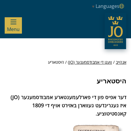
Languages
JO – Riksdagens Ombudsmän
Menu
אנהייב
וועגן די אמבודסמענער (JO)
היסטאריע
היסטאריע
דער אפיס פון די פארלעמענטארע אמבודסמענער (JO)
איז געגרינדעט געווארן באזירט אויף די 1809
קאנסטיטוציע.