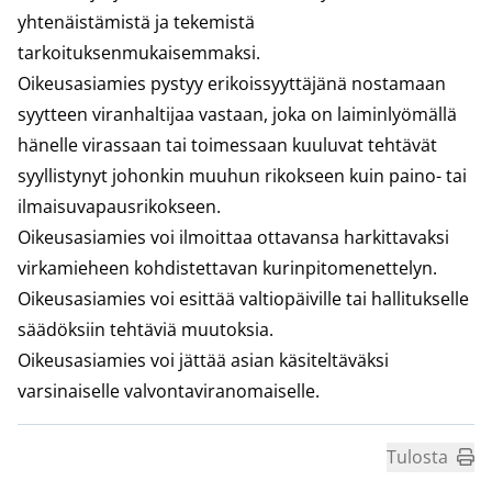
yhtenäistämistä ja tekemistä
tarkoituksenmukaisemmaksi.
Oikeusasiamies pystyy erikoissyyttäjänä nostamaan
syytteen viranhaltijaa vastaan, joka on laiminlyömällä
hänelle virassaan tai toimessaan kuuluvat tehtävät
syyllistynyt johonkin muuhun rikokseen kuin paino- tai
ilmaisuvapausrikokseen.
Oikeusasiamies voi ilmoittaa ottavansa harkittavaksi
virkamieheen kohdistettavan kurinpitomenettelyn.
Oikeusasiamies voi esittää valtiopäiville tai hallitukselle
säädöksiin tehtäviä muutoksia.
Oikeusasiamies voi jättää asian käsiteltäväksi
varsinaiselle valvontaviranomaiselle.
Tulosta