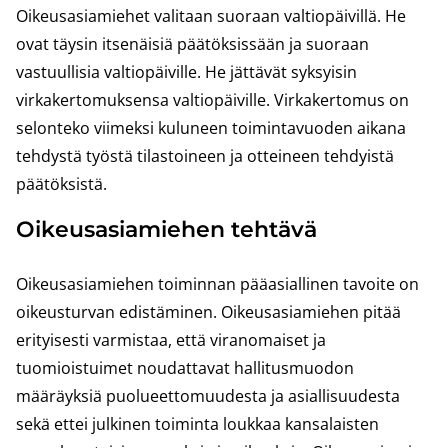
Oikeusasiamiehet valitaan suoraan valtiopäivillä. He
ovat täysin itsenäisiä päätöksissään ja suoraan
vastuullisia valtiopäiville. He jättävät syksyisin
virkakertomuksensa valtiopäiville. Virkakertomus on
selonteko viimeksi kuluneen toimintavuoden aikana
tehdystä työstä tilastoineen ja otteineen tehdyistä
päätöksistä.
Oikeusasiamiehen tehtävä
Oikeusasiamiehen toiminnan pääasiallinen tavoite on
oikeusturvan edistäminen. Oikeusasiamiehen pitää
erityisesti varmistaa, että viranomaiset ja
tuomioistuimet noudattavat hallitusmuodon
määräyksiä puolueettomuudesta ja asiallisuudesta
sekä ettei julkinen toiminta loukkaa kansalaisten