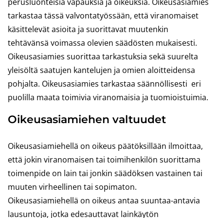
perusluonteisia vapauksia ja oikeuksia. Oikeusasiamies
tarkastaa tässä valvontatyössään, että viranomaiset
käsittelevät asioita ja suorittavat muutenkin
tehtävänsä voimassa olevien säädösten mukaisesti.
Oikeusasiamies suorittaa tarkastuksia sekä suurelta
yleisöltä saatujen kantelujen ja omien aloitteidensa
pohjalta. Oikeusasiamies tarkastaa säännöllisesti eri
puolilla maata toimivia viranomaisia ja tuomioistuimia.
Oikeusasiamiehen valtuudet
Oikeusasiamiehellä on oikeus päätöksillään ilmoittaa,
että jokin viranomaisen tai toimihenkilön suorittama
toimenpide on lain tai jonkin säädöksen vastainen tai
muuten virheellinen tai sopimaton.
Oikeusasiamiehellä on oikeus antaa suuntaa-antavia
lausuntoja, jotka edesauttavat lainkäytön