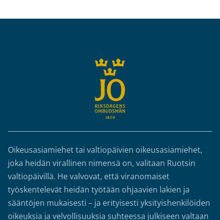
Sidfot
Oikeusasiamiehet tai valtiopäivien oikeusasiamiehet,
joka heidän virallinen nimensä on, valitaan Ruotsin
valtiopäivillä. He valvovat, että viranomaiset
työskentelevät heidän työtään ohjaavien lakien ja
sääntöjen mukaisesti – ja erityisesti yksityishenkilöiden
oikeuksia ja velvollisuuksia suhteessa julkiseen valtaan