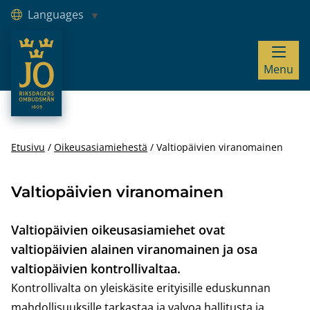
Languages
JO – Riksdagens Ombudsmän
Menu
Hoppa till innehåll
Etusivu
Oikeusasiamiehestä
Valtiopäivien viranomainen
Valtiopäivien viranomainen
Valtiopäivien oikeusasiamiehet ovat
valtiopäivien alainen viranomainen ja osa
valtiopäivien kontrollivaltaa.
Kontrollivalta on yleiskäsite erityisille eduskunnan
mahdollisuuksille tarkastaa ja valvoa hallitusta ja