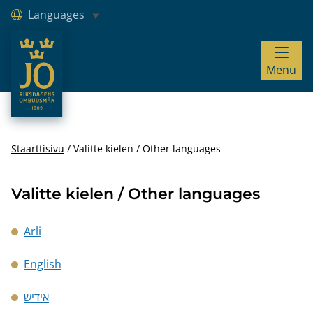
Languages
JO – Riksdagens Ombudsmän
Menu
Hoppa till innehåll
Staarttisivu
Valitte kielen / Other languages
Valitte kielen / Other languages
Arli
English
אידיש