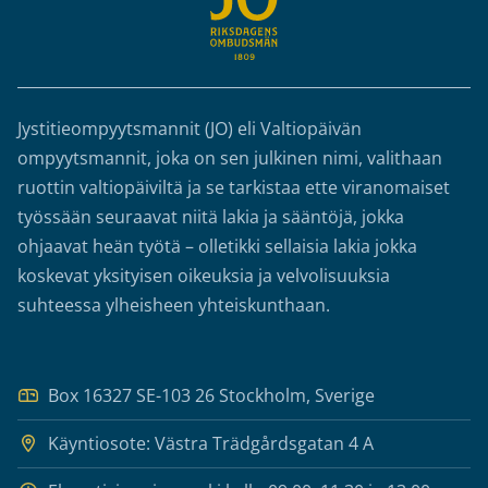
Jystitieompyytsmannit (JO) eli Valtiopäivän
ompyytsmannit, joka on sen julkinen nimi, valithaan
ruottin valtiopäiviltä ja se tarkistaa ette viranomaiset
työssään seuraavat niitä lakia ja sääntöjä, jokka
ohjaavat heän työtä – olletikki sellaisia lakia jokka
koskevat yksityisen oikeuksia ja velvolisuuksia
suhteessa ylheisheen yhteiskunthaan.
Box 16327 SE-103 26 Stockholm, Sverige
Käyntiosote: Västra Trädgårdsgatan 4 A