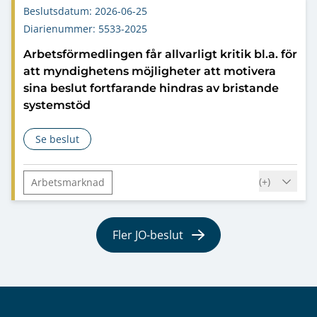
Beslutsdatum: 2026-06-25
Tryckfrihetsförordningen – TF
Diarienummer: 5533-2025
Allmänna handlingar
Beslut
Arbetsförmedlingen får allvarligt kritik bl.a. för
Beslutsmotivering, utformning av beslut
att myndighetens möjligheter att motivera
Dokumentation
Underrättelse
sina beslut fortfarande hindras av bristande
systemstöd
Se beslut
om Arbetsförmedlingen får allvarligt kritik bl.a. för att m
(+
)
Arbetsmarknad
Förvaltningslagen (2017:900)
Beslutsmotivering, utformning av beslut
Fler JO-beslut
Dokumentation
Underrättelse
Sidfot