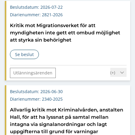
Beslutsdatum: 2026-07-22
Diarienummer: 2821-2026
Kritik mot Migrationsverket för att
myndigheten inte gett ett ombud möjlighet
att styrka sin behörighet
Se beslut
om Kritik mot Migrationsverket för att myndigheten inte get
(+
)
Utlänningsärenden
Förvaltningslagen (2017:900)
Fullmakt
Beslutsdatum: 2026-06-30
Kommunicering
Ombud/biträde/försvarare
Diarienummer: 2340-2025
Allvarlig kritik mot Kriminalvården, anstalten
Hall, för att ha lyssnat på samtal mellan
intagna via signalanordningar och lagt
uppgifterna till grund för varningar