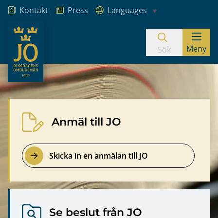
Kontakt
Press
Languages
JO – Riksdagens Ombudsmän
Meny
Hoppa till innehåll
Sök
JO – Riksdagens ombudsmän
Anmäl till JO
Skicka in en anmälan till JO
Se beslut från JO