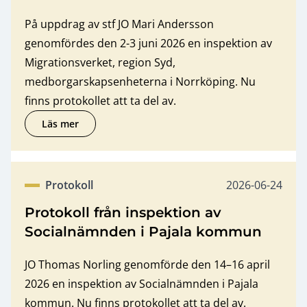
På uppdrag av stf JO Mari Andersson
genomfördes den 2-3 juni 2026 en inspektion av
Migrationsverket, region Syd,
medborgarskapsenheterna i Norrköping. Nu
finns protokollet att ta del av.
Läs mer
om Protokoll från inspektion av Migrationsverket, regio
Publicerat dat
Protokoll
2026-06-24
Kategori
Protokoll från inspektion av
Socialnämnden i Pajala kommun
JO Thomas Norling genomförde den 14–16 april
2026 en inspektion av Socialnämnden i Pajala
kommun. Nu finns protokollet att ta del av.