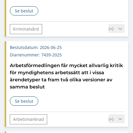
Se beslut
om Allvarlig kritik mot Kriminalvården, anstalten Hall, för 
(+
)
Kriminalvård
Europakonventionen – Europeiska
konventionen om skydd för de mänskliga
Beslutsdatum: 2026-06-25
rättigheterna och de grundläggande
Diarienummer: 7439-2025
friheterna
Arbetsförmedlingen får mycket allvarlig kritik
Avlyssning
Avsaknad av lagstöd
för myndighetens arbetssätt att i vissa
Grundläggande fri- och rättigheter
ärendetyper ta fram två olika versioner av
samma beslut
Se beslut
om Arbetsförmedlingen får mycket allvarlig kritik för myndi
(+
)
Arbetsmarknad
Förvaltningslagen (2017:900)