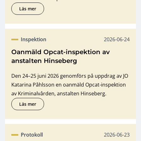
Läs mer
om Protokoll från inspektion av Socialnämnden i Pajal
Publicerat dat
Inspektion
2026-06-24
Kategori
Oanmäld Opcat-inspektion av
anstalten Hinseberg
Den 24–25 juni 2026 genomförs på uppdrag av JO
Katarina Påhlsson en oanmäld Opcat-inspektion
av Kriminalvården, anstalten Hinseberg.
Läs mer
om Oanmäld Opcat-inspektion av anstalten Hinseberg
Publicerat dat
Protokoll
2026-06-23
Kategori