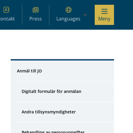
ontakt
Press
Languages
Meny
Hoppa över sidonavigation
Anmäl till JO
Digitalt formulär för anmälan
Andra tillsynsmyndigheter
Behandling av personuppgifter