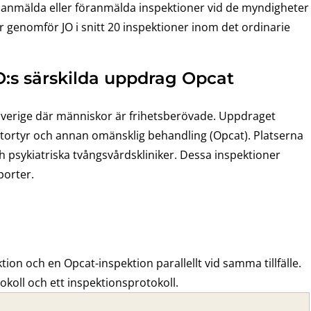
 oanmälda eller föranmälda inspektioner vid de myndigheter
 år genomför JO i snitt 20 inspektioner inom det ordinarie
O:s särskilda uppdrag Opcat
i Sverige där människor är frihetsberövade. Uppdraget
t tortyr och annan omänsklig behandling (Opcat). Platserna
h psykiatriska tvångsvårdskliniker. Dessa inspektioner
porter.
ion och en Opcat-inspektion parallellt vid samma tillfälle.
okoll och ett inspektionsprotokoll.