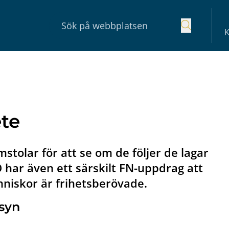
K
ete
tolar för att se om de följer de lagar
O har även ett särskilt FN-uppdrag att
nniskor är frihetsberövade.
lsyn