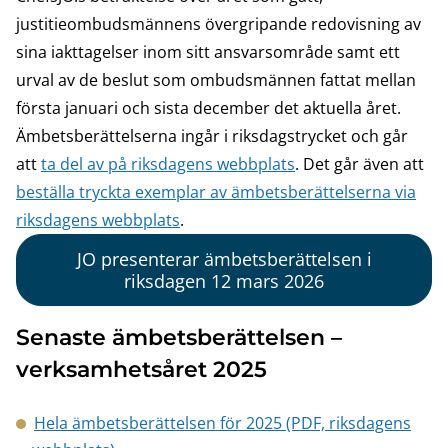
justitieombudsmännens övergripande redovisning av
sina iakttagelser inom sitt ansvarsområde samt ett
urval av de beslut som ombudsmännen fattat mellan
första januari och sista december det aktuella året.
Ämbetsberättelserna ingår i riksdagstrycket och går
att
ta del av på riksdagens webbplats
. Det går även att
beställa tryckta exemplar av ämbetsberättelserna via
riksdagens webbplats
.
JO presenterar ämbetsberättelsen i
riksdagen 12 mars 2026
Senaste ämbetsberättelsen –
verksamhetsåret 2025
Hela ämbetsberättelsen för 2025 (PDF, riksdagens