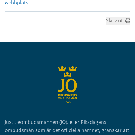
webbplats
Skriv ut
Sidfot
Justitieombudsmannen (JO), eller Riksdagens
ombudsmän som är det officiella namnet, granskar att