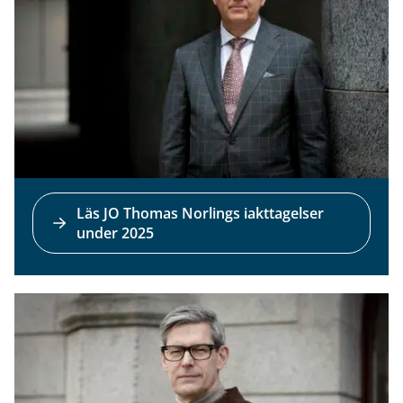
Läs JO Thomas Norlings iakttagelser
under 2025