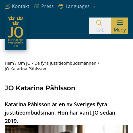
Kontakt
Press
Languages
JO – Riksdagens Ombudsmän
Meny
Hoppa till innehåll
Sök
Hem
Om JO
De fyra justitieombudsmännen
JO Katarina Påhlsson
JO Katarina Påhlsson
Katarina Påhlsson är en av Sveriges fyra
justitieombudsmän. Hon har varit JO sedan
2019.