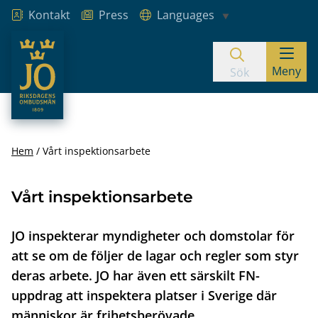
Kontakt
Press
Languages
JO – Riksdagens Ombudsmän
Meny
Hoppa till innehåll
Sök
Hem
Vårt inspektionsarbete
Vårt inspektionsarbete
JO inspekterar myndigheter och domstolar för
att se om de följer de lagar och regler som styr
deras arbete. JO har även ett särskilt FN-
uppdrag att inspektera platser i Sverige där
människor är frihetsberövade.