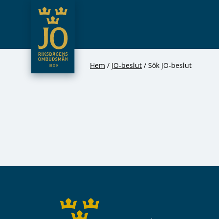
JO – Riksdagens Ombudsmän
Hoppa till innehåll
Hem
JO-beslut
Sök JO-beslut
Sidfot