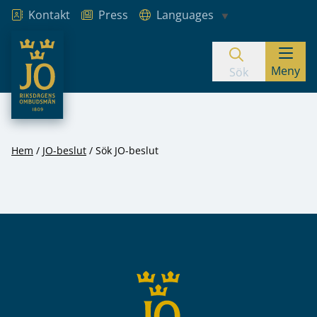
Kontakt
Press
Languages
JO – Riksdagens Ombudsmän
Meny
Hoppa till innehåll
Sök
Hem
JO-beslut
Sök JO-beslut
Sidfot