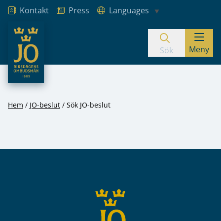
Kontakt
Press
Languages
JO – Riksdagens Ombudsmän
Meny
Hoppa till innehåll
Sök
Hem
JO-beslut
Sök JO-beslut
Sidfot