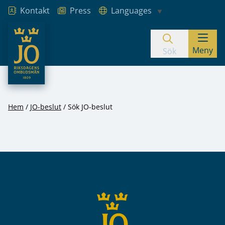
Kontakt
Press
Languages
JO – Riksdagens Ombudsmän
Meny
Hoppa till innehåll
Sök
Hem
JO-beslut
Sök JO-beslut
Sidfot