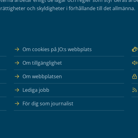
erna arbetar enligt de lagar och regler som styr deras arbe
rättigheter och skyldigheter i förhållande till det allmänna.
Om cookies på JO:s webbplats
Om tillgänglighet
Om webbplatsen
Lediga jobb
För dig som journalist