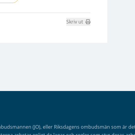
Skriv ut
mbudsmannen (JO), eller Riksdagens ombudsmän som är det o