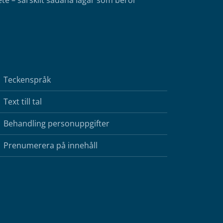
te – särskilt sådana lagar som berör
Teckenspråk
Text till tal
Behandling personuppgifter
Prenumerera på innehåll