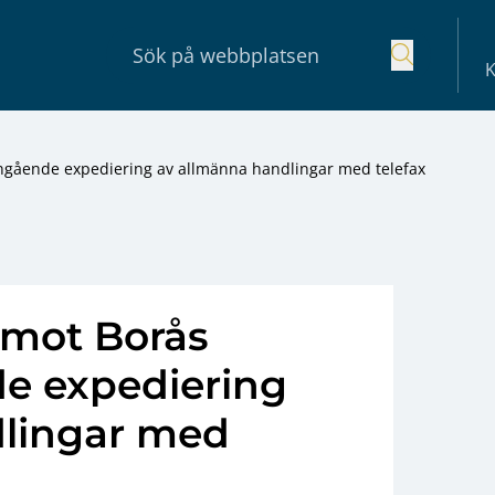
K
ngående expediering av allmänna handlingar med telefax
 mot Borås
de expediering
dlingar med