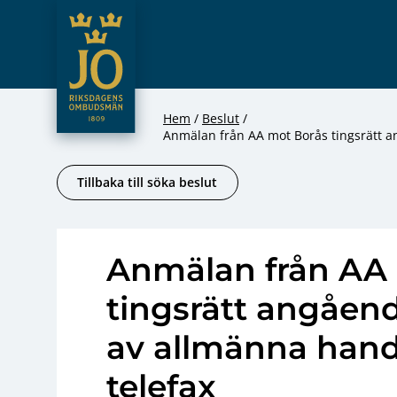
JO – Riksdagens Ombudsmän
Hoppa till innehåll
Hem
Beslut
Anmälan från AA mot Borås tingsrätt a
Tillbaka till söka beslut
Anmälan från AA
tingsrätt angåen
av allmänna han
telefax