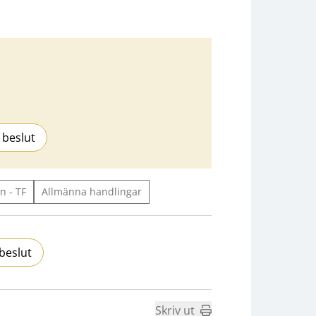
 beslut
n - TF
Allmänna handlingar
beslut
Skriv ut