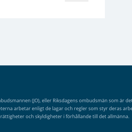
mbudsmannen (JO), eller Riksdagens ombudsmän som är det o
erna arbetar enligt de lagar och regler som styr deras arbe
rättigheter och skyldigheter i förhållande till det allmänna.