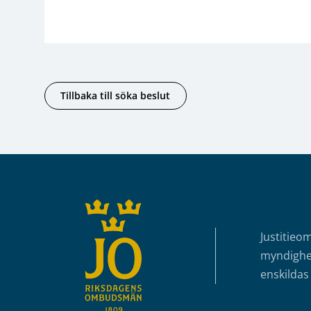
Tillbaka till söka beslut
Sidfot
Justitieo
myndighet
enskildas 