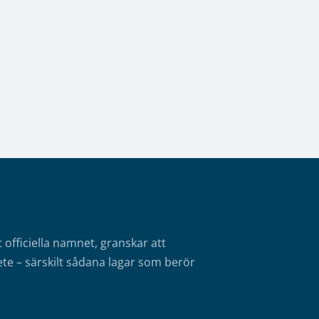
fficiella namnet, granskar att
te – särskilt sådana lagar som berör