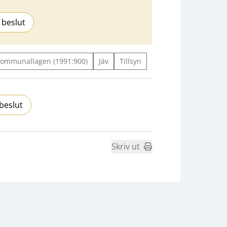
 beslut
ommunallagen (1991:900)
Jäv
Tillsyn
beslut
Skriv ut