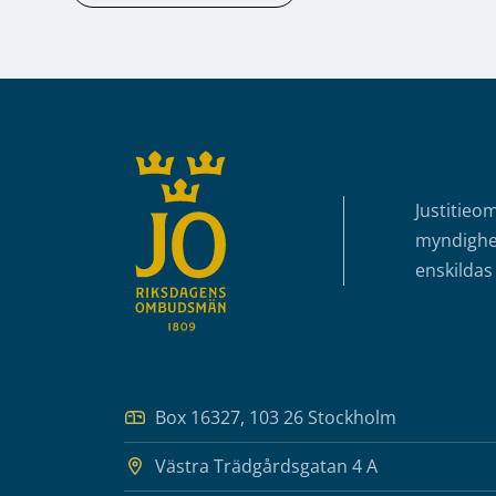
Sidfot
Justitieo
myndighet
enskildas 
Box 16327, 103 26 Stockholm
Västra Trädgårdsgatan 4 A