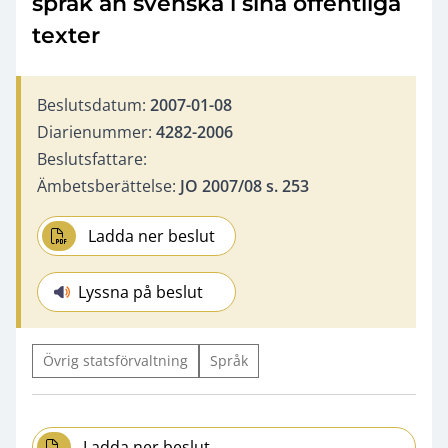
språk än svenska i sina offentliga
texter
Beslutsdatum:
2007-01-08
Diarienummer:
4282-2006
Beslutsfattare:
Ämbetsberättelse:
JO 2007/08 s. 253
Ladda ner beslut
Lyssna på beslut
Övrig statsförvaltning
Språk
Ladda ner beslut