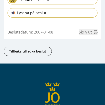
Lyssna på beslut
Beslutsdatum: 2007-01-08
Skriv ut
Tillbaka till söka beslut
Sidfot