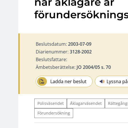
när åklagare är
förundersöknings
Beslutsdatum:
2003-07-09
Diarienummer:
3128-2002
Beslutsfattare:
Ämbetsberättelse:
JO 2004/05 s. 70
Ladda ner beslut
Lyssna på
Polisväsendet
Åklagarväsendet
Rättegång
Förundersökning