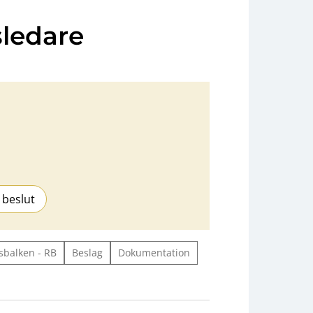
ledare
 beslut
sbalken - RB
Beslag
Dokumentation