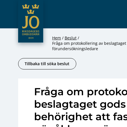
JO – Riksdagens Ombudsmän
Hoppa till innehåll
Hem
Beslut
Fråga om protokollering av beslagtaget 
förundersökningsledare
Tillbaka till söka beslut
Fråga om protokol
beslagtaget gods
behörighet att fas