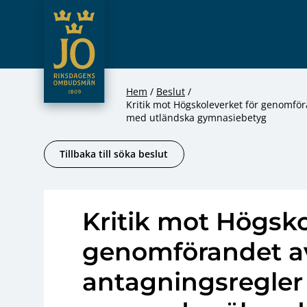
JO – Riksdagens Ombudsmän
Hoppa till innehåll
Hem
Beslut
Kritik mot Högskoleverket för genomfö
med utländska gymnasiebetyg
Tillbaka till söka beslut
Kritik mot Högsko
genomförandet a
antagningsregler 