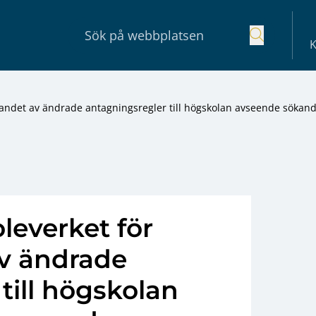
K
randet av ändrade antagningsregler till högskolan avseende sökan
leverket för
v ändrade
till högskolan