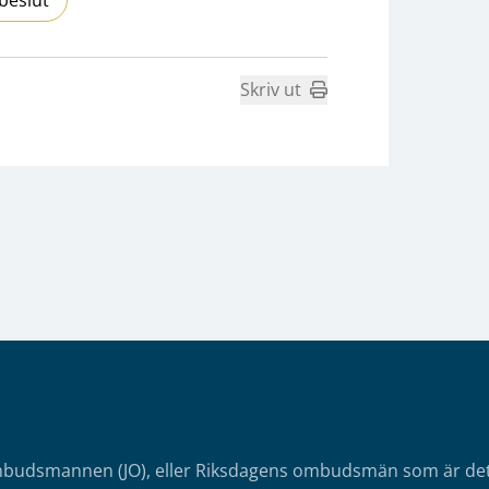
Skriv ut
mbudsmannen (JO), eller Riksdagens ombudsmän som är det o