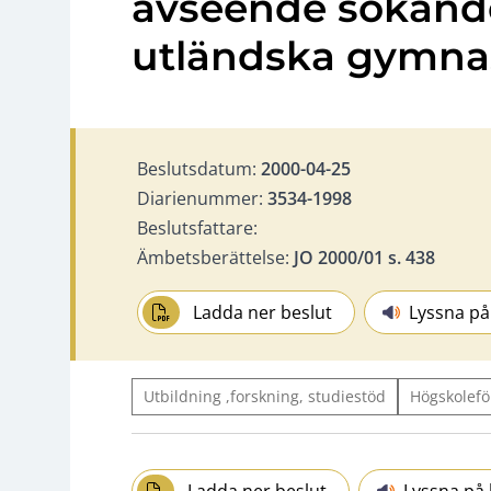
avseende sökan
utländska gymna
Beslutsdatum:
2000-04-25
Diarienummer:
3534-1998
Beslutsfattare:
Ämbetsberättelse:
JO 2000/01 s. 438
Ladda ner beslut
Lyssna på
Utbildning ,forskning, studiestöd
Högskolefö
Ladda ner beslut
Lyssna på 