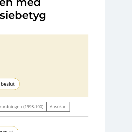
den med
siebetyg
 beslut
rordningen (1993:100)
Ansökan
beslut