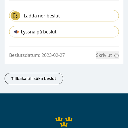
Ladda ner beslut
Lyssna på beslut
Beslutsdatum: 2023-02-27
Skriv ut
Tillbaka till söka beslut
Sidfot