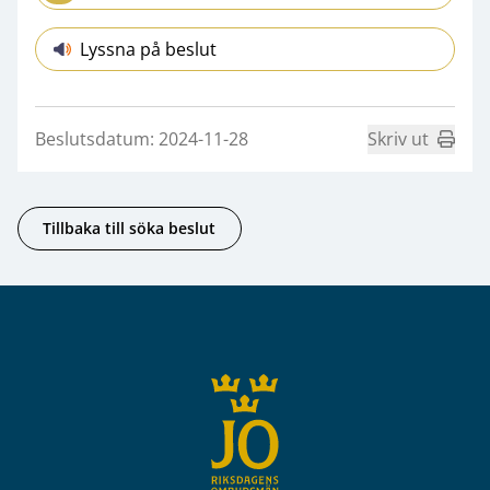
Lyssna på beslut
Beslutsdatum: 2024-11-28
Skriv ut
Tillbaka till söka beslut
Sidfot