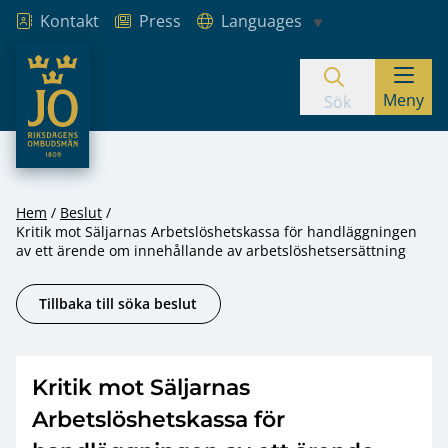
Kontakt
Press
Languages
JO – Riksdagens Ombudsmän
Meny
Hoppa till innehåll
Sök
Hem
Beslut
Kritik mot Säljarnas Arbetslöshetskassa för handläggningen
av ett ärende om innehållande av arbetslöshetsersättning
Tillbaka till söka beslut
Kritik mot Säljarnas
Arbetslöshetskassa för