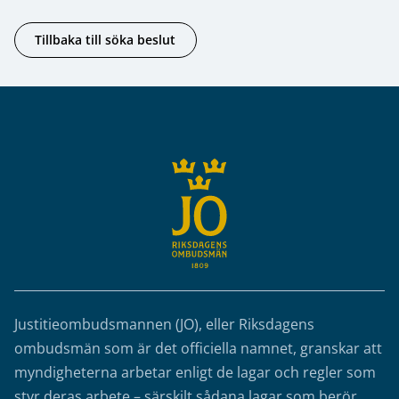
Tillbaka till söka beslut
Sidfot
Justitieombudsmannen (JO), eller Riksdagens
ombudsmän som är det officiella namnet, granskar att
myndigheterna arbetar enligt de lagar och regler som
styr deras arbete – särskilt sådana lagar som berör