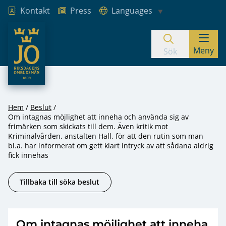
Kontakt
Press
Languages
JO – Riksdagens Ombudsmän
Meny
Hoppa till innehåll
Sök
Hem
Beslut
Om intagnas möjlighet att inneha och använda sig av
frimärken som skickats till dem. Även kritik mot
Kriminalvården, anstalten Hall, för att den rutin som man
bl.a. har informerat om gett klart intryck av att sådana aldrig
fick innehas
Tillbaka till söka beslut
Om intagnas möjlighet att inneha