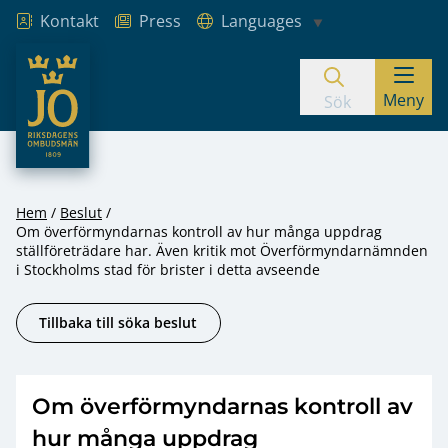
Kontakt
Press
Languages
JO – Riksdagens Ombudsmän
Meny
Hoppa till innehåll
Sök
Hem
Beslut
Om överförmyndarnas kontroll av hur många uppdrag
ställföreträdare har. Även kritik mot Överförmyndarnämnden
i Stockholms stad för brister i detta avseende
Tillbaka till söka beslut
Om överförmyndarnas kontroll av
hur många uppdrag