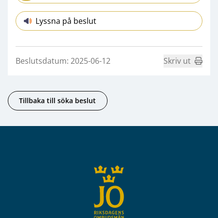
Lyssna på beslut
Beslutsdatum: 2025-06-12
Skriv ut
Tillbaka till söka beslut
Sidfot