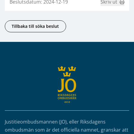
Beslutsdatum: 2024-12-19
Skriv ut
Tillbaka till söka beslut
Sidfot
Justitieombudsmannen (JO), eller Riksdagens
ombudsmän som är det officiella namnet, granskar att