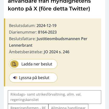
användare från myndighetens
konto på X (före detta Twitter)
Beslutsdatum:
2024-12-19
Diarienummer:
8164-2023
Beslutsfattare:
Justitieombudsmannen Per
Lennerbrant
Ämbetsberättelse:
JO 2024 s. 246
Ladda ner beslut
Lyssna på beslut
Riksdags- samt utrikesförvaltning, allm. val,
regeringskansliet
Regeringsformen - RF
Allmänna handlingar