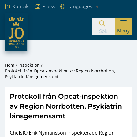
Kontakt
Press
Languages
JO – Riksdagens Ombudsmän
Meny
Hoppa till innehåll
Sök
Hem
Inspektion
Protokoll från Opcat-inspektion av Region Norrbotten,
Psykiatrin länsgemensamt
Protokoll från Opcat-inspektion
av Region Norrbotten, Psykiatrin
länsgemensamt
ChefsJO Erik Nymansson inspekterade Region