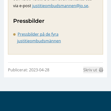
via e-post
justitieombudsmannen@jo.se
.
Pressbilder
Pressbilder på de fyra
justitieombudsmännen
Publicerat: 2023-04-28
Skriv ut
Sidfot