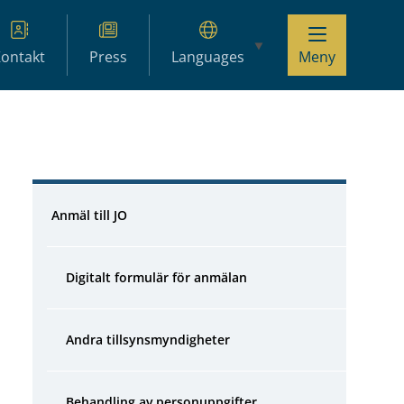
ontakt
Press
Languages
Meny
Hoppa över sidonavigation
Anmäl till JO
Digitalt formulär för anmälan
Andra tillsynsmyndigheter
Behandling av personuppgifter