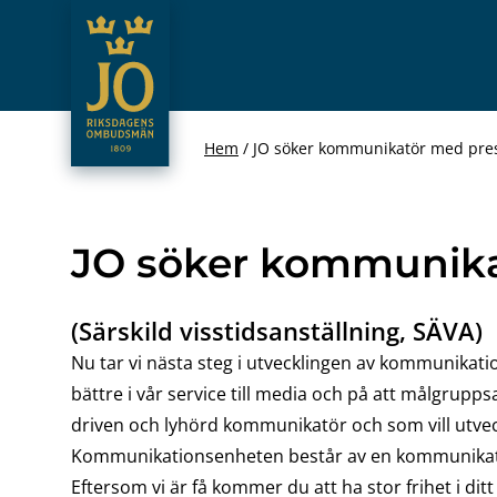
JO – Riksdagens Ombudsmän
Hoppa till innehåll
Hem
JO söker kommunikatör med pre
JO söker kommunika
(Särskild visstidsanställning, SÄVA)
Nu tar vi nästa steg i utvecklingen av kommunikati
bättre i vår service till media och på att målgrup
driven och lyhörd kommunikatör och som vill utve
Kommunikationsenheten består av en kommunikat
Eftersom vi är få kommer du att ha stor frihet i di