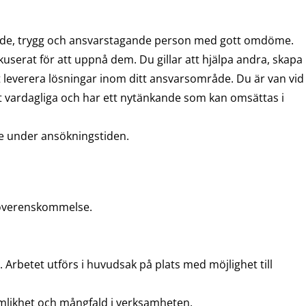
ående, trygg och ansvarstagande person med gott omdöme.
kuserat för att uppnå dem. Du gillar att hjälpa andra, skapa
tt leverera lösningar inom ditt ansvarsområde. Du är van vid
det vardagliga och har ett nytänkande som kan omsättas i
e under ansökningstiden.
gt överenskommelse.
 Arbetet utförs i huvudsak på plats med möjlighet till
 jämlikhet och mångfald i verksamheten.