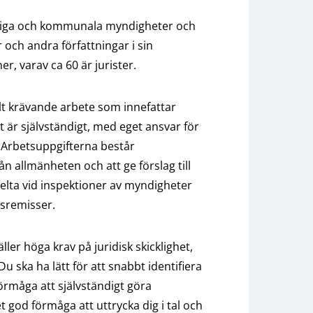
tliga och kommunala myndigheter och
r och andra författningar i sin
r, varav ca 60 är jurister.
llt krävande arbete som innefattar
t är självständigt, med eget ansvar för
 Arbetsuppgifterna består
n allmänheten och att ge förslag till
delta vid inspektioner av myndigheter
gsremisser.
ler höga krav på juridisk skicklighet,
u ska ha lätt för att snabbt identifiera
förmåga att självständigt göra
 god förmåga att uttrycka dig i tal och