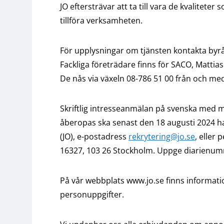
JO eftersträvar att ta till vara de kvalitete
tillföra verksamheten.
För upplysningar om tjänsten kontakta byr
Fackliga företrädare finns för SACO, Mattias
De nås via växeln 08-786 51 00 från och med
Skriftlig intresseanmälan på svenska med 
åberopas ska senast den 18 augusti 2024 
(JO), e-postadress
rekrytering@jo.se
, eller
16327, 103 26 Stockholm. Uppge diarienum
På vår webbplats www.jo.se finns informat
personuppgifter.