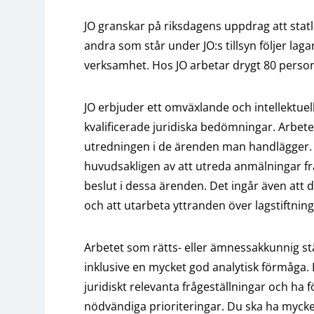
JO granskar på riksdagens uppdrag att sta
andra som står under JO:s tillsyn följer laga
verksamhet. Hos JO arbetar drygt 80 persone
JO erbjuder ett omväxlande och intellektue
kvalificerade juridiska bedömningar. Arbete
utredningen i de ärenden man handlägger.
huvudsakligen av att utreda anmälningar frå
beslut i dessa ärenden. Det ingår även att 
och att utarbeta yttranden över lagstiftnin
Arbetet som rätts- eller ämnessakkunnig stäl
inklusive en mycket god analytisk förmåga. D
juridiskt relevanta frågeställningar och ha 
nödvändiga prioriteringar. Du ska ha mycket