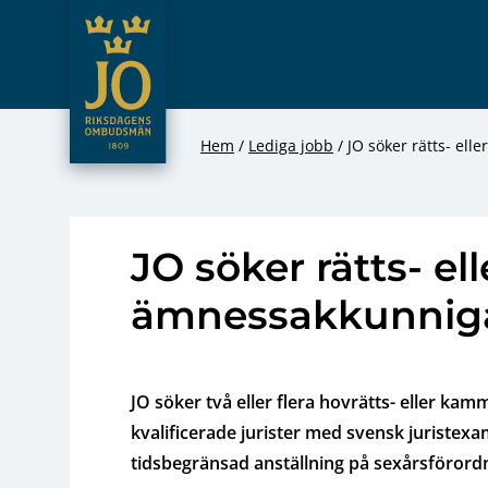
JO – Riksdagens Ombudsmän
Hoppa till innehåll
Hem
Lediga jobb
JO söker rätts- el
JO söker rätts- ell
ämnessakkunnig
JO söker två eller flera hovrätts- eller kam
kvalificerade jurister med svensk juristex
tidsbegränsad anställning på sexårsförord