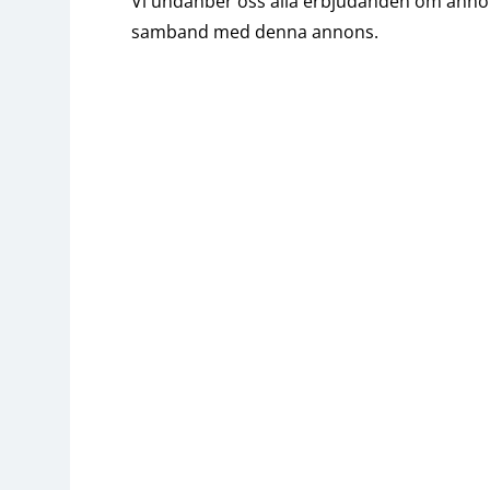
Vi undanber oss alla erbjudanden om annons
samband med denna annons.