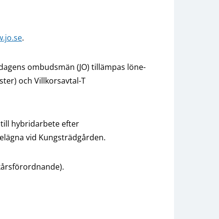
.jo.se
.
sdagens ombudsmän (JO) tillämpas löne-
ter) och Villkorsavtal-T
till hybridarbete efter
belägna vid Kungsträdgården.
xårsförordnande).