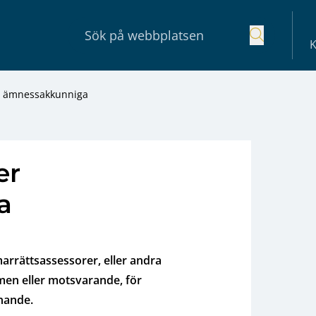
K
ler ämnessakkunniga
er
a
marrättsassessorer, eller andra
amen eller motsvarande, för
nande.