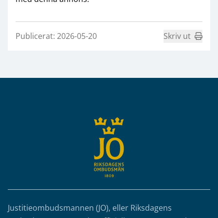
Publicerat: 2026-05-20
Skriv ut
Sidfot
Justitieombudsmannen (JO), eller Riksdagens