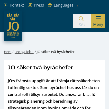
Kontakt
Press
Languages
JO – Riksdagens Ombudsmän
Meny
Hoppa till innehåll
Sök
Hem
Lediga jobb
JO söker två byråchefer
JO söker två byråchefer
JO:s främsta uppgift är att främja rättssäkerheten
i offentlig sektor. Som byråchef hos oss får du en
central roll i tillsynsarbetet. Du ansvarar bl.a. för
strategisk planering och beredning av
tillsynsärenden inom byråns område och för