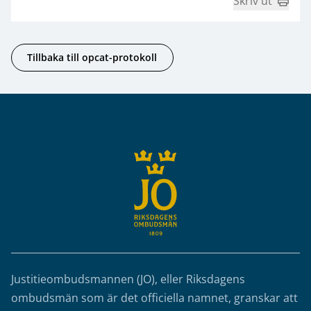
Skriv ut
Tillbaka till opcat-protokoll
Sidfot
Justitieombudsmannen (JO), eller Riksdagens
ombudsmän som är det officiella namnet, granskar att