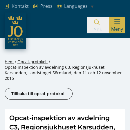
Kontakt
Press
Languages
JO – Riksdagens Ombudsmän
Meny
Hoppa till innehåll
Sök
Hem
Opcat-protokoll
Opcat-inspektion av avdelning C3, Regionsjukhuset
Karsudden, Landstinget Sörmland, den 11 och 12 november
2015
Tillbaka till opcat-protokoll
Opcat-inspektion av avdelning
C3, Regionsjukhuset Karsudden,