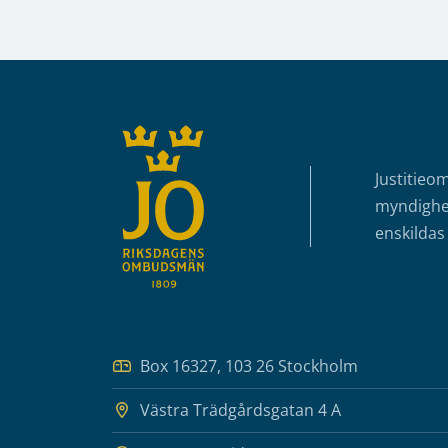
Sidfot
Justitieo
myndighet
enskildas 
Box 16327, 103 26 Stockholm
Västra Trädgårdsgatan 4 A