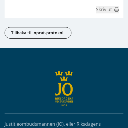
Skriv ut
Tillbaka till opcat-protokoll
Sidfot
Justitieombudsmannen (JO), eller Riksdagens