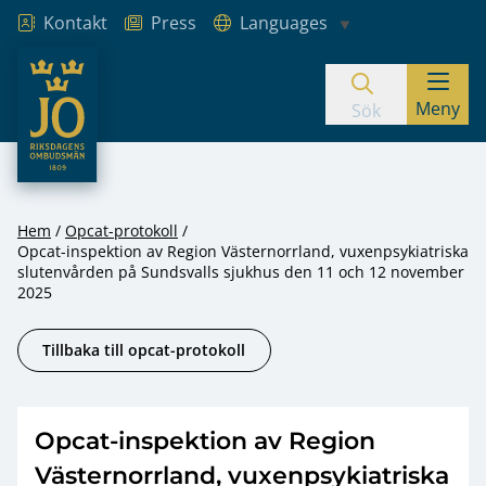
Kontakt
Press
Languages
JO – Riksdagens Ombudsmän
Meny
Hoppa till innehåll
Sök
Hem
Opcat-protokoll
Opcat-inspektion av Region Västernorrland, vuxenpsykiatriska
slutenvården på Sundsvalls sjukhus den 11 och 12 november
2025
Tillbaka till opcat-protokoll
Opcat-inspektion av Region
Västernorrland, vuxenpsykiatriska