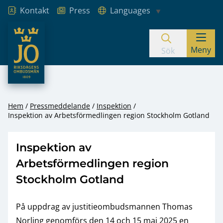
Kontakt
Press
Languages
JO – Riksdagens Ombudsmän
Meny
Hoppa till innehåll
Sök
Hem
Pressmeddelande
Inspektion
Inspektion av Arbetsförmedlingen region Stockholm Gotland
Inspektion av
Arbetsförmedlingen region
Stockholm Gotland
På uppdrag av justitieombudsmannen Thomas
Norling genomförs den 14 och 15 maj 2025 en