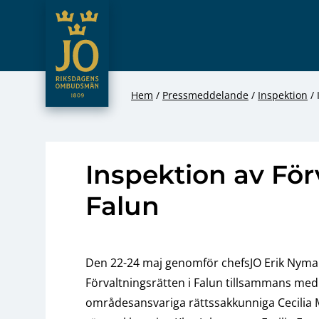
JO – Riksdagens Ombudsmän
Hoppa till innehåll
Hem
Pressmeddelande
Inspektion
Inspektion av För
Falun
Den 22-24 maj genomför chefsJO Erik Nyma
Förvaltningsrätten i Falun tillsammans me
områdesansvariga rättssakkunniga Cecilia