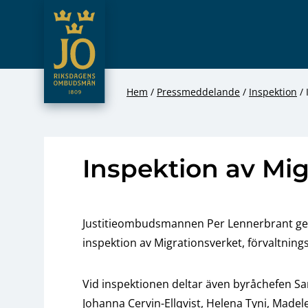
JO – Riksdagens Ombudsmän
Hoppa till innehåll
Hem
Pressmeddelande
Inspektion
Inspektion av Mig
Justitieombudsmannen Per Lennerbrant gen
inspektion av Migrationsverket, förvaltnin
Vid inspektionen deltar även byråchefen S
Johanna Cervin-Ellqvist, Helena Tyni, Madel