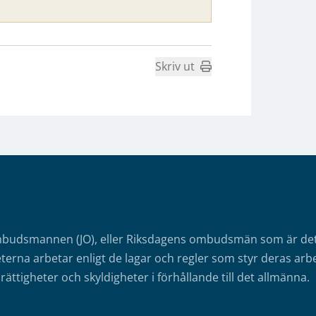
Skriv ut
mbudsmannen (JO), eller Riksdagens ombudsmän som är det o
erna arbetar enligt de lagar och regler som styr deras arbe
rättigheter och skyldigheter i förhållande till det allmänna.