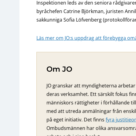
Inspektionen leds av den seniora rådgivare
byråchefen Catrine Björkman, juristen Annili
sakkunniga Sofia Löfvenberg (protokollförar
Läs mer om JO:s uppdrag att förebygga omä
Om JO
JO granskar att myndigheterna arbetar 
deras verksamhet. Ett särskilt fokus fi
människors rättigheter i förhållande ti
med att utreda anmälningar från ensk
på eget initiativ. Det finns
fyra justiti
Ombudsmännen har olika ansvarsområden