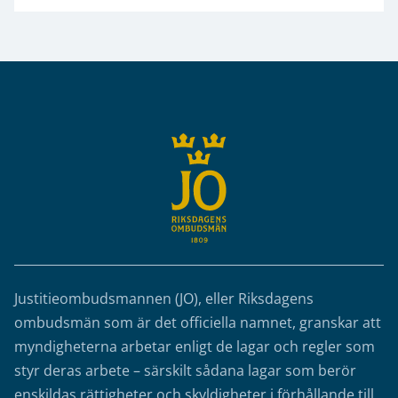
Sidfot
Justitieombudsmannen (JO), eller Riksdagens
ombudsmän som är det officiella namnet, granskar att
myndigheterna arbetar enligt de lagar och regler som
styr deras arbete – särskilt sådana lagar som berör
enskildas rättigheter och skyldigheter i förhållande till