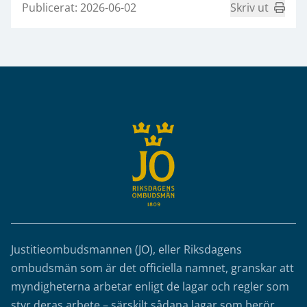
Publicerat: 2026-06-02
Skriv ut
Sidfot
Justitieombudsmannen (JO), eller Riksdagens
ombudsmän som är det officiella namnet, granskar att
myndigheterna arbetar enligt de lagar och regler som
styr deras arbete – särskilt sådana lagar som berör