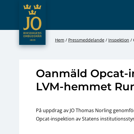
JO – Riksdagens Ombudsmän
Hoppa till innehåll
Hem
Pressmeddelande
Inspektion
Oanmäld Opcat-i
LVM-hemmet Ru
På uppdrag av JO Thomas Norling genomför
Opcat-inspektion av Statens institutionss