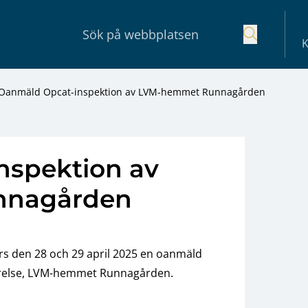
K
Oanmäld Opcat-inspektion av LVM-hemmet Runnagården
nspektion av
nnagården
s den 28 och 29 april 2025 en oanmäld
tyrelse, LVM-hemmet Runnagården.