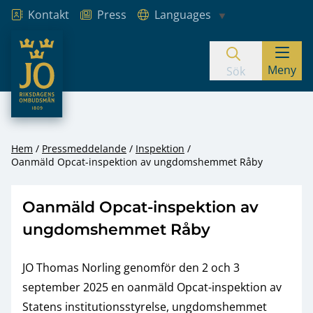
Kontakt
Press
Languages
JO – Riksdagens Ombudsmän
Meny
Hoppa till innehåll
Sök
Hem
Pressmeddelande
Inspektion
Oanmäld Opcat-inspektion av ungdomshemmet Råby
Oanmäld Opcat-inspektion av
ungdomshemmet Råby
JO Thomas Norling genomför den 2 och 3
september 2025 en oanmäld Opcat-inspektion av
Statens institutionsstyrelse, ungdomshemmet