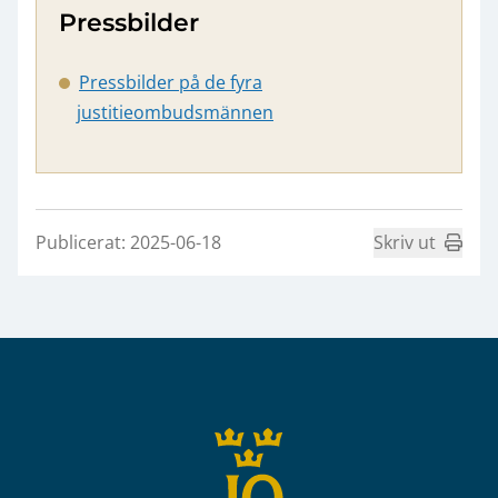
Pressbilder
Pressbilder på de fyra
justitieombudsmännen
Publicerat: 2025-06-18
Skriv ut
Sidfot