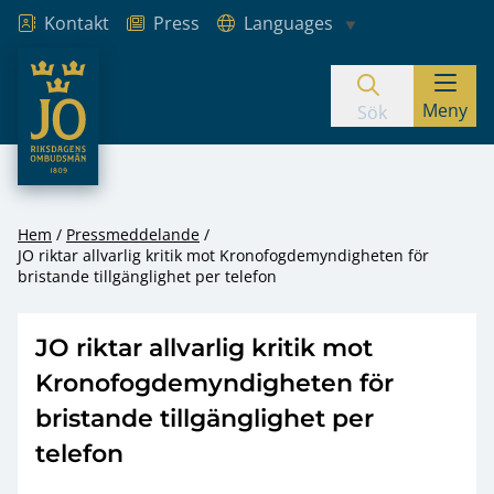
Kontakt
Press
Languages
JO – Riksdagens Ombudsmän
Meny
Hoppa till innehåll
Sök
Hem
Pressmeddelande
JO riktar allvarlig kritik mot Kronofogdemyndigheten för
bristande tillgänglighet per telefon
JO riktar allvarlig kritik mot
Kronofogdemyndigheten för
bristande tillgänglighet per
telefon