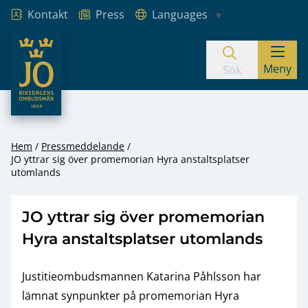
Kontakt
Press
Languages
JO – Riksdagens Ombudsmän
Meny
Hoppa till innehåll
Sök
Hem
Pressmeddelande
JO yttrar sig över promemorian Hyra anstaltsplatser
utomlands
JO yttrar sig över promemorian
Hyra anstaltsplatser utomlands
Justitieombudsmannen Katarina Påhlsson har
lämnat synpunkter på promemorian Hyra