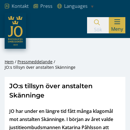
Kontakt
Press
Languages
JO – Riksdagens Ombudsmän
Meny
Hoppa till innehåll
Sök
Hem
Pressmeddelande
JO:s tillsyn över anstalten Skänninge
JO:s tillsyn över anstalten
Skänninge
JO har under en längre tid fått många klagomål
mot anstalten Skänninge. I början av året valde
justitieombudsmannen Katarina Påhlsson att