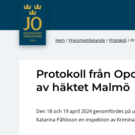
JO – Riksdagens Ombudsmän
Hoppa till innehåll
Hem
Pressmeddelande
Protokoll
Pr
Protokoll från Op
av häktet Malmö
Den 18 och 19 april 2024 genomfördes på
Katarina Påhlsson en inspektion av Krimin