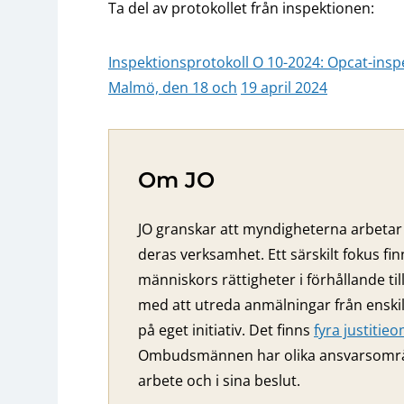
Ta del av protokollet från inspektionen:
Inspektionsprotokoll O 10-2024: Opcat-insp
Malmö, den 18 och
19 april 2024
Om JO
JO granskar att myndigheterna arbetar 
deras verksamhet. Ett särskilt fokus fi
människors rättigheter i förhållande ti
med att utreda anmälningar från ensk
på eget initiativ. Det finns
fyra justiti
Ombudsmännen har olika ansvarsområden
arbete och i sina beslut.