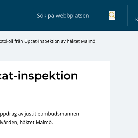
K
otokoll från Opcat-inspektion av häktet Malmö
cat-inspektion
 uppdrag av justitieombudsmannen
alvården, häktet Malmö.