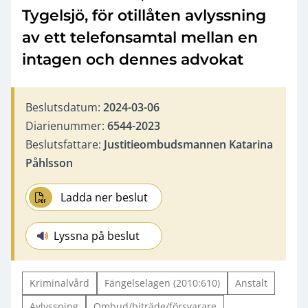
Tygelsjö, för otillåten avlyssning
av ett telefonsamtal mellan en
intagen och dennes advokat
Beslutsdatum:
2024-03-06
Diarienummer:
6544-2023
Beslutsfattare:
Justitieombudsmannen Katarina
Påhlsson
Ladda ner beslut
Lyssna på beslut
Kriminalvård
Fängelselagen (2010:610)
Anstalt
Avlyssning
Ombud/biträde/försvarare