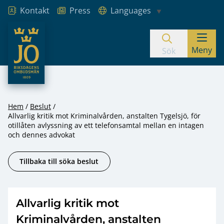
Kontakt
Press
Languages
JO – Riksdagens Ombudsmän
Meny
Hoppa till innehåll
Sök
Hem
Beslut
Allvarlig kritik mot Kriminalvården, anstalten Tygelsjö, för
otillåten avlyssning av ett telefonsamtal mellan en intagen
och dennes advokat
Tillbaka till söka beslut
Allvarlig kritik mot
Kriminalvården, anstalten