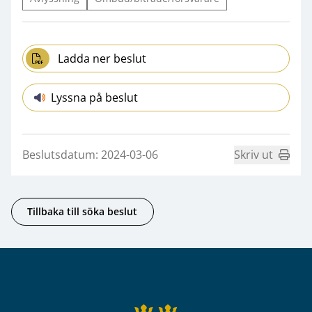
Ladda ner beslut
Lyssna på beslut
Beslutsdatum: 2024-03-06
Skriv ut
Tillbaka till söka beslut
Sidfot