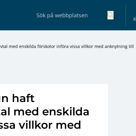
K
tal med enskilda förskolor införa vissa villkor med anknytning till
n haft
vtal med enskilda
issa villkor med