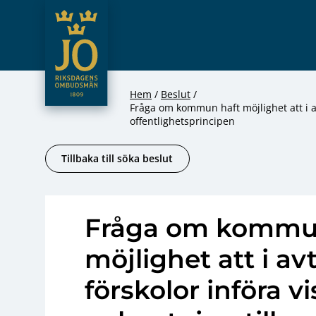
JO – Riksdagens Ombudsmän
Hoppa till innehåll
Hem
Beslut
Fråga om kommun haft möjlighet att i av
offentlighetsprincipen
Tillbaka till söka beslut
Fråga om kommu
möjlighet att i a
förskolor införa v