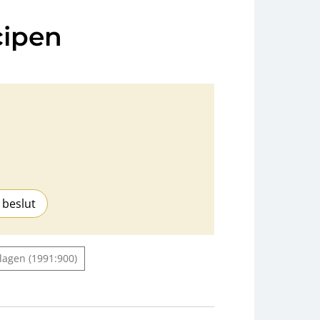
cipen
 beslut
agen (1991:900)