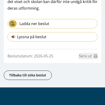
det viset och skolan kan därför inte undgå kritik för
deras utformning.
Ladda ner beslut
Lyssna på beslut
Beslutsdatum: 2026-05-25
Skriv ut
Tillbaka till söka beslut
Sidfot