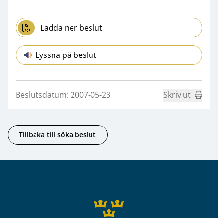
Ladda ner beslut
Lyssna på beslut
Beslutsdatum: 2007-05-23
Skriv ut
Tillbaka till söka beslut
Sidfot