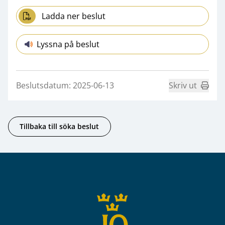
Ladda ner beslut
Lyssna på beslut
Beslutsdatum: 2025-06-13
Skriv ut
Tillbaka till söka beslut
Sidfot