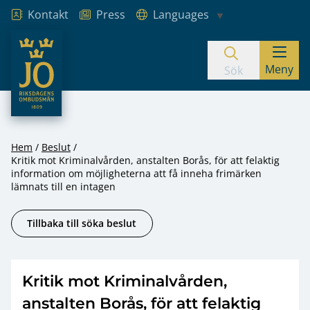
Kontakt
Press
Languages
JO – Riksdagens Ombudsmän
Meny
Hoppa till innehåll
Sök
Hem
Beslut
Kritik mot Kriminalvården, anstalten Borås, för att felaktig
information om möjligheterna att få inneha frimärken
lämnats till en intagen
Tillbaka till söka beslut
Kritik mot Kriminalvården,
anstalten Borås, för att felaktig